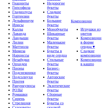
Гиацинты
Недорогие
Гипсофила
букеты
Гладиолусы
Сладкие
Гортензии
букеты
Дельфиниум
Большие
Композиции
Ирисы
букеты
Каллы
Монобукеты
Игрушки из
Лаванда
Шикарные
цветов
Ландыши
букеты
Композиции
Лилии
Маленькие
в форме
Маттиола
букеты
сердца ♥
Мимоза
Букеты в
Сладкие
Нарциссы
виде сердца
композиции
Незабудки
Стильные
Композиции
Орхидеи
букеты
в кашпо
Пионы
Бизнес-
Подснежники
букеты
Подсолнухи
Авторские
Протея
букеты
Ранункулюсы
Экзотические
РОЗЫ
букеты
Ромашки
Сборные
Сирень
букеты
Стрелиция
Букеты со
Сухоцветы
скидкой