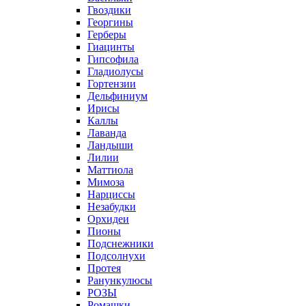
Гвоздики
Георгины
Герберы
Гиацинты
Гипсофила
Гладиолусы
Гортензии
Дельфиниум
Ирисы
Каллы
Лаванда
Ландыши
Лилии
Маттиола
Мимоза
Нарциссы
Незабудки
Орхидеи
Пионы
Подснежники
Подсолнухи
Протея
Ранункулюсы
РОЗЫ
Ромашки