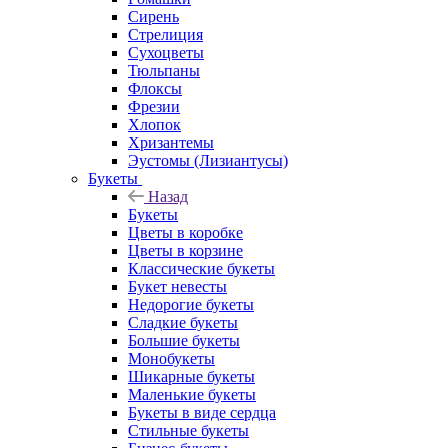
Сирень
Стрелиция
Сухоцветы
Тюльпаны
Флоксы
Фрезии
Хлопок
Хризантемы
Эустомы (Лизиантусы)
Букеты
Назад
Букеты
Цветы в коробке
Цветы в корзине
Классические букеты
Букет невесты
Недорогие букеты
Сладкие букеты
Большие букеты
Монобукеты
Шикарные букеты
Маленькие букеты
Букеты в виде сердца
Стильные букеты