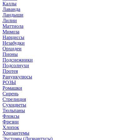
Каллы
Лаванда
Ландыши
Лилии
Маттиола
Мимоза
Нарциссы
Незабудки
Орхидеи
Пионы
Подснежники
Подсолнухи
Протея
Ранункулюсы
РОЗЫ
Ромашки
Сирень
Стрелиция
Сухоцветы
Тюльпаны
Флоксы
Фрезии
Хлопок
Хризантемы
Эустомы (Лизиантусы)