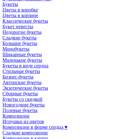
Букеты
Цветы в коробке
Цветы в корзине
Классические букеты
Букет невесты
Недорогие букеты
Сладкие букеты
Большие букеты
Монобукеты
Шикарные букеты
Маленькие букеты
Букеты в виде сердца
Стильные букеты
Бизнес-букеты
Авторские букеты
Экзотические букеты
Сборные букеты
Букеты со скидкой
Новогодние букеты
Полевые букеты
Композиции
Игрушки из цветов
Композиции в форме сердца ♥
Сладкие композиции
Композиции в кашпо