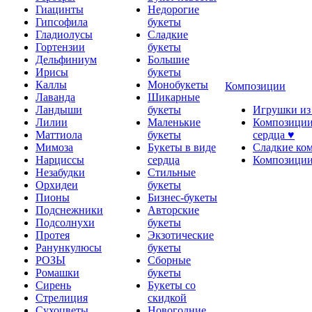
Гиацинты
Недорогие
Гипсофила
букеты
Гладиолусы
Сладкие
Гортензии
букеты
Дельфиниум
Большие
Ирисы
букеты
Каллы
Монобукеты
Композиции
Лаванда
Шикарные
Ландыши
букеты
Игрушки из
Лилии
Маленькие
Композиции
Маттиола
букеты
сердца ♥
Мимоза
Букеты в виде
Сладкие ко
Нарциссы
сердца
Композиции
Незабудки
Стильные
Орхидеи
букеты
Пионы
Бизнес-букеты
Подснежники
Авторские
Подсолнухи
букеты
Протея
Экзотические
Ранункулюсы
букеты
РОЗЫ
Сборные
Ромашки
букеты
Сирень
Букеты со
Стрелиция
скидкой
Сухоцветы
Новогодние