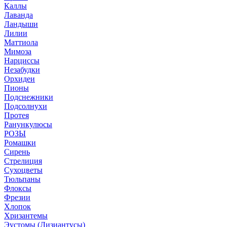
Каллы
Лаванда
Ландыши
Лилии
Маттиола
Мимоза
Нарциссы
Незабудки
Орхидеи
Пионы
Подснежники
Подсолнухи
Протея
Ранункулюсы
РОЗЫ
Ромашки
Сирень
Стрелиция
Сухоцветы
Тюльпаны
Флоксы
Фрезии
Хлопок
Хризантемы
Эустомы (Лизиантусы)