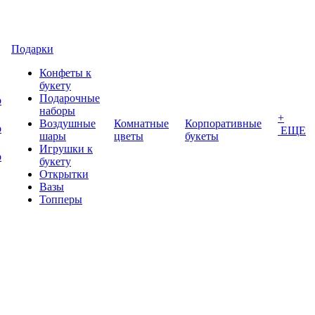
Подарки
Конфеты к
букету
Подарочные
о
наборы
+
Воздушные
Комнатные
Корпоративные
о
ЕЩЕ
шары
цветы
букеты
Игрушки к
о
букету
Открытки
Вазы
Топперы