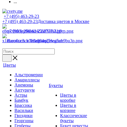
...
+7 (495) 463-29-23
+7 (495) 463-29-23
Доставка цветов в Москве
+7 (903) 268-62-22
WhatsApp
Написать в Telegram
Telegram
Цветы
Альстромерии
Амариллисы
Анемоны
Букеты
Антуриум
Астры
Цветы в
Бамбук
коробке
Брассика
Цветы в
Васильки
корзине
Гвоздики
Классические
Георгины
букеты
Герберы
Букет невесты