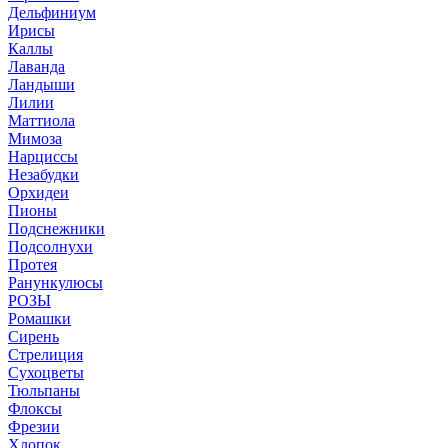
Дельфиниум
Ирисы
Каллы
Лаванда
Ландыши
Лилии
Маттиола
Мимоза
Нарциссы
Незабудки
Орхидеи
Пионы
Подснежники
Подсолнухи
Протея
Ранункулюсы
РОЗЫ
Ромашки
Сирень
Стрелиция
Сухоцветы
Тюльпаны
Флоксы
Фрезии
Хлопок