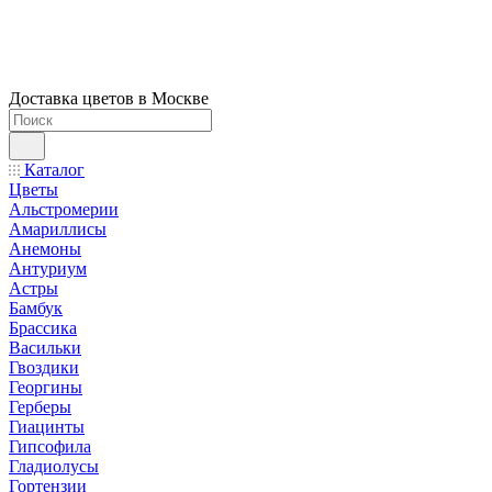
Доставка цветов в Москве
Каталог
Цветы
Альстромерии
Амариллисы
Анемоны
Антуриум
Астры
Бамбук
Брассика
Васильки
Гвоздики
Георгины
Герберы
Гиацинты
Гипсофила
Гладиолусы
Гортензии