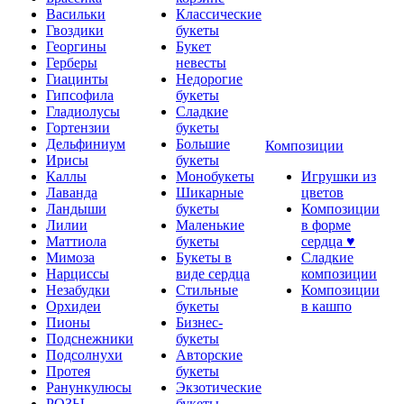
Васильки
Классические
Гвоздики
букеты
Георгины
Букет
Герберы
невесты
Гиацинты
Недорогие
Гипсофила
букеты
Гладиолусы
Сладкие
Гортензии
букеты
Дельфиниум
Большие
Композиции
Ирисы
букеты
Каллы
Монобукеты
Игрушки из
Лаванда
Шикарные
цветов
Ландыши
букеты
Композиции
Лилии
Маленькие
в форме
Маттиола
букеты
сердца ♥
Мимоза
Букеты в
Сладкие
Нарциссы
виде сердца
композиции
Незабудки
Стильные
Композиции
Орхидеи
букеты
в кашпо
Пионы
Бизнес-
Подснежники
букеты
Подсолнухи
Авторские
Протея
букеты
Ранункулюсы
Экзотические
РОЗЫ
букеты