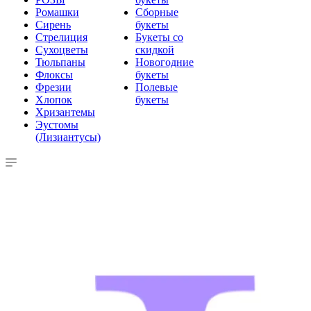
Ромашки
Сборные
Сирень
букеты
Стрелиция
Букеты со
Сухоцветы
скидкой
Тюльпаны
Новогодние
Флоксы
букеты
Фрезии
Полевые
Хлопок
букеты
Хризантемы
Эустомы
(Лизиантусы)