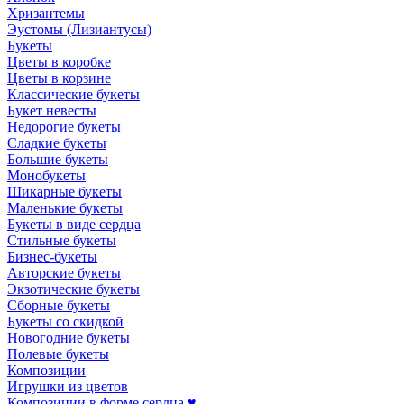
Хризантемы
Эустомы (Лизиантусы)
Букеты
Цветы в коробке
Цветы в корзине
Классические букеты
Букет невесты
Недорогие букеты
Сладкие букеты
Большие букеты
Монобукеты
Шикарные букеты
Маленькие букеты
Букеты в виде сердца
Стильные букеты
Бизнес-букеты
Авторские букеты
Экзотические букеты
Сборные букеты
Букеты со скидкой
Новогодние букеты
Полевые букеты
Композиции
Игрушки из цветов
Композиции в форме сердца ♥