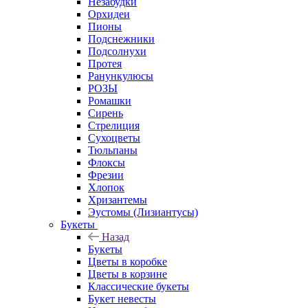
Незабудки
Орхидеи
Пионы
Подснежники
Подсолнухи
Протея
Ранункулюсы
РОЗЫ
Ромашки
Сирень
Стрелиция
Сухоцветы
Тюльпаны
Флоксы
Фрезии
Хлопок
Хризантемы
Эустомы (Лизиантусы)
Букеты
Назад
Букеты
Цветы в коробке
Цветы в корзине
Классические букеты
Букет невесты