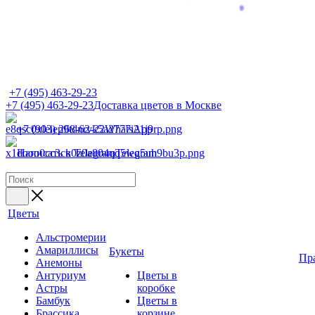
+7 (495) 463-29-23
+7 (495) 463-29-23
Доставка цветов в Москве
+7 (903) 268-62-22
WhatsApp
Написать в Telegram
Telegram
Цветы
Альстромерии
Амариллисы
Букеты
Пр
Анемоны
Антуриум
Цветы в
Астры
коробке
Бамбук
Цветы в
Брассика
корзине