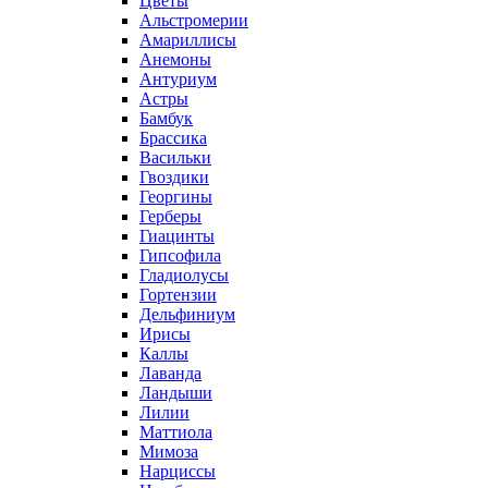
Цветы
Альстромерии
Амариллисы
Анемоны
Антуриум
Астры
Бамбук
Брассика
Васильки
Гвоздики
Георгины
Герберы
Гиацинты
Гипсофила
Гладиолусы
Гортензии
Дельфиниум
Ирисы
Каллы
Лаванда
Ландыши
Лилии
Маттиола
Мимоза
Нарциссы