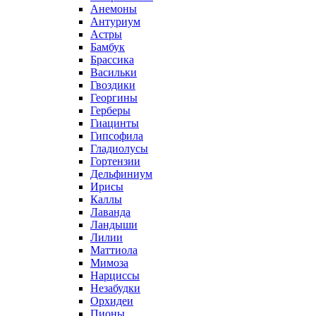
Анемоны
Антуриум
Астры
Бамбук
Брассика
Васильки
Гвоздики
Георгины
Герберы
Гиацинты
Гипсофила
Гладиолусы
Гортензии
Дельфиниум
Ирисы
Каллы
Лаванда
Ландыши
Лилии
Маттиола
Мимоза
Нарциссы
Незабудки
Орхидеи
Пионы