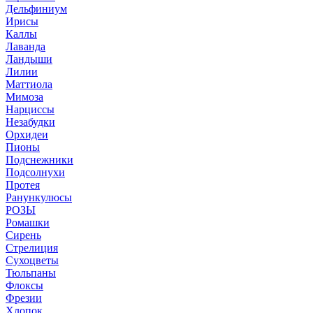
Дельфиниум
Ирисы
Каллы
Лаванда
Ландыши
Лилии
Маттиола
Мимоза
Нарциссы
Незабудки
Орхидеи
Пионы
Подснежники
Подсолнухи
Протея
Ранункулюсы
РОЗЫ
Ромашки
Сирень
Стрелиция
Сухоцветы
Тюльпаны
Флоксы
Фрезии
Хлопок