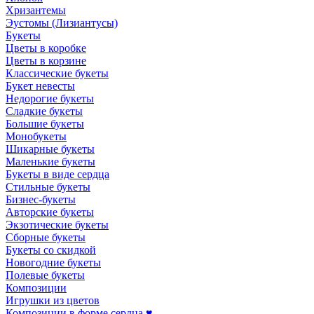
Хризантемы
Эустомы (Лизиантусы)
Букеты
Цветы в коробке
Цветы в корзине
Классические букеты
Букет невесты
Недорогие букеты
Сладкие букеты
Большие букеты
Монобукеты
Шикарные букеты
Маленькие букеты
Букеты в виде сердца
Стильные букеты
Бизнес-букеты
Авторские букеты
Экзотические букеты
Сборные букеты
Букеты со скидкой
Новогодние букеты
Полевые букеты
Композиции
Игрушки из цветов
Композиции в форме сердца ♥