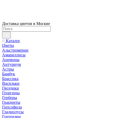
Доставка цветов в Москве
Каталог
Цветы
Альстромерии
Амариллисы
Анемоны
Антуриум
Астры
Бамбук
Брассика
Васильки
Гвоздики
Георгины
Герберы
Гиацинты
Гипсофила
Гладиолусы
Гортензии