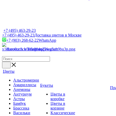
+7 (495) 463-29-23
+7 (495) 463-29-23
Доставка цветов в Москве
+7 (903) 268-62-22
WhatsApp
Написать в Telegram
Telegram
Цветы
Альстромерии
Амариллисы
Букеты
Пр
Анемоны
Антуриум
Цветы в
Астры
коробке
Бамбук
Цветы в
Брассика
корзине
Васильки
Классические