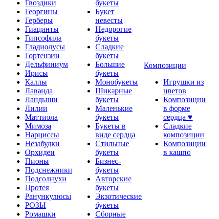
Гвоздики
букеты
Георгины
Букет
Герберы
невесты
Гиацинты
Недорогие
Гипсофила
букеты
Гладиолусы
Сладкие
Гортензии
букеты
Дельфиниум
Большие
Композиции
Ирисы
букеты
Каллы
Монобукеты
Игрушки из
Лаванда
Шикарные
цветов
Ландыши
букеты
Композиции
Лилии
Маленькие
в форме
Маттиола
букеты
сердца ♥
Мимоза
Букеты в
Сладкие
Нарциссы
виде сердца
композиции
Незабудки
Стильные
Композиции
Орхидеи
букеты
в кашпо
Пионы
Бизнес-
Подснежники
букеты
Подсолнухи
Авторские
Протея
букеты
Ранункулюсы
Экзотические
РОЗЫ
букеты
Ромашки
Сборные