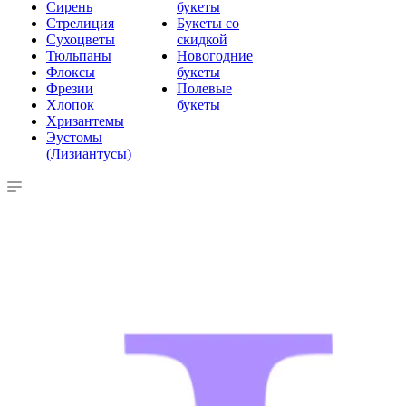
Сирень
букеты
Стрелиция
Букеты со
Сухоцветы
скидкой
Тюльпаны
Новогодние
Флоксы
букеты
Фрезии
Полевые
Хлопок
букеты
Хризантемы
Эустомы
(Лизиантусы)