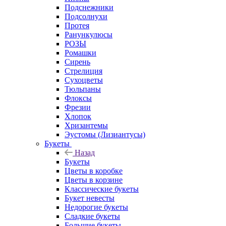
Подснежники
Подсолнухи
Протея
Ранункулюсы
РОЗЫ
Ромашки
Сирень
Стрелиция
Сухоцветы
Тюльпаны
Флоксы
Фрезии
Хлопок
Хризантемы
Эустомы (Лизиантусы)
Букеты
Назад
Букеты
Цветы в коробке
Цветы в корзине
Классические букеты
Букет невесты
Недорогие букеты
Сладкие букеты
Большие букеты