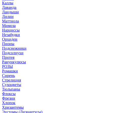
Каллы
Лаванда
Ландыши
Лилии
Маттиола
Мимоза
Нарциссы
Незабудки
Орхидеи
Пионы
Подснежники
Подсолнухи
Протея
Ранункулюсы
РОЗЫ
Ромашки
Сирень
Стрелиция
Сухоцветы
Тюльпаны
Флоксы
Фрезии
Хлопок
Хризантемы
Эустомы (Лизиантусы)