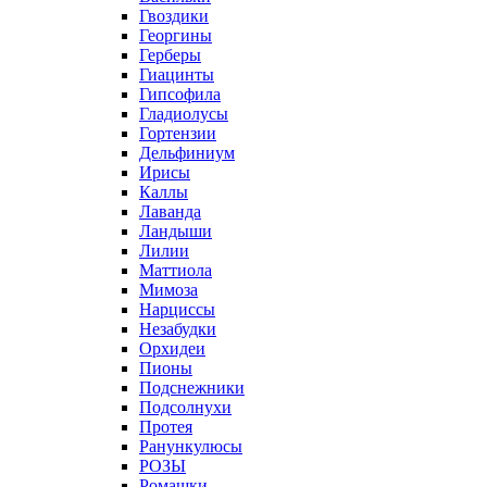
Гвоздики
Георгины
Герберы
Гиацинты
Гипсофила
Гладиолусы
Гортензии
Дельфиниум
Ирисы
Каллы
Лаванда
Ландыши
Лилии
Маттиола
Мимоза
Нарциссы
Незабудки
Орхидеи
Пионы
Подснежники
Подсолнухи
Протея
Ранункулюсы
РОЗЫ
Ромашки