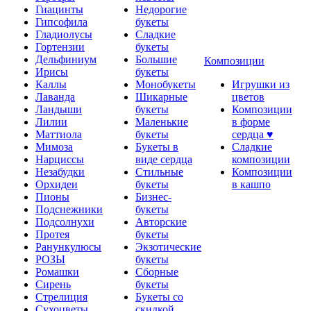
Гиацинты
Недорогие
Гипсофила
букеты
Гладиолусы
Сладкие
Гортензии
букеты
Дельфиниум
Большие
Композиции
Ирисы
букеты
Каллы
Монобукеты
Игрушки из
Лаванда
Шикарные
цветов
Ландыши
букеты
Композиции
Лилии
Маленькие
в форме
Маттиола
букеты
сердца ♥
Мимоза
Букеты в
Сладкие
Нарциссы
виде сердца
композиции
Незабудки
Стильные
Композиции
Орхидеи
букеты
в кашпо
Пионы
Бизнес-
Подснежники
букеты
Подсолнухи
Авторские
Протея
букеты
Ранункулюсы
Экзотические
РОЗЫ
букеты
Ромашки
Сборные
Сирень
букеты
Стрелиция
Букеты со
Сухоцветы
скидкой