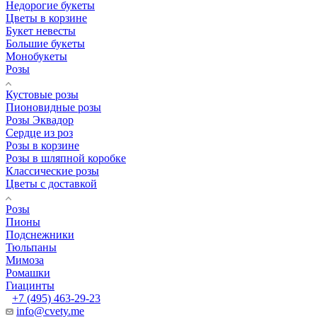
Недорогие букеты
Цветы в корзине
Букет невесты
Большие букеты
Монобукеты
Розы
Кустовые розы
Пионовидные розы
Розы Эквадор
Сердце из роз
Розы в корзине
Розы в шляпной коробке
Классические розы
Цветы с доставкой
Розы
Пионы
Подснежники
Тюльпаны
Мимоза
Ромашки
Гиацинты
+7 (495) 463-29-23
info@cvety.me