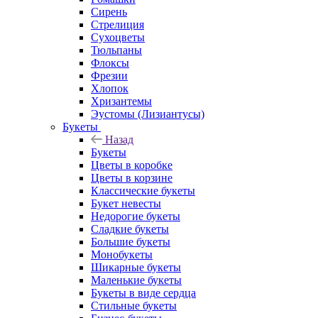
Сирень
Стрелиция
Сухоцветы
Тюльпаны
Флоксы
Фрезии
Хлопок
Хризантемы
Эустомы (Лизиантусы)
Букеты
Назад
Букеты
Цветы в коробке
Цветы в корзине
Классические букеты
Букет невесты
Недорогие букеты
Сладкие букеты
Большие букеты
Монобукеты
Шикарные букеты
Маленькие букеты
Букеты в виде сердца
Стильные букеты