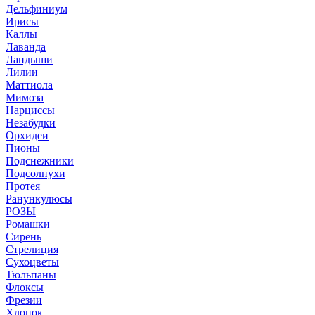
Дельфиниум
Ирисы
Каллы
Лаванда
Ландыши
Лилии
Маттиола
Мимоза
Нарциссы
Незабудки
Орхидеи
Пионы
Подснежники
Подсолнухи
Протея
Ранункулюсы
РОЗЫ
Ромашки
Сирень
Стрелиция
Сухоцветы
Тюльпаны
Флоксы
Фрезии
Хлопок