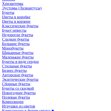
Хризантемы
Эустомы (Лизиантусы)
Букеты
Цветы в коробке
Цветы в корзине
Классические букеты
Букет невесты
Недорогие букеты
Сладкие букеты
Большие букеты
Монобукеты
Шикарные букеты
Маленькие букеты
Букеты в виде сердца
Стильные букеты
Бизнес-букеты
Авторские букеты
Экзотические букеты
Сборные букеты
Букеты со скидкой
Новогодние букеты
Полевые букеты
Композиции
Игрушки из цветов
Композиции в форме сердца ♥