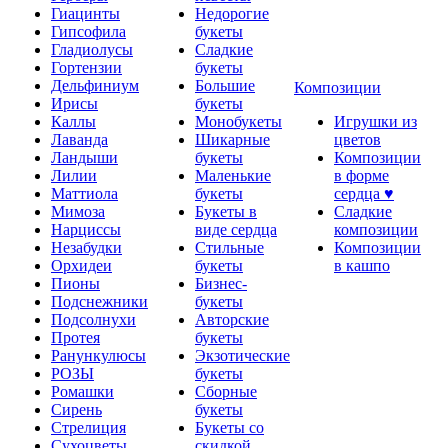
Гиацинты
Недорогие
Гипсофила
букеты
Гладиолусы
Сладкие
Гортензии
букеты
Дельфиниум
Большие
Композиции
Ирисы
букеты
Каллы
Монобукеты
Игрушки из
Лаванда
Шикарные
цветов
Ландыши
букеты
Композиции
Лилии
Маленькие
в форме
Маттиола
букеты
сердца ♥
Мимоза
Букеты в
Сладкие
Нарциссы
виде сердца
композиции
Незабудки
Стильные
Композиции
Орхидеи
букеты
в кашпо
Пионы
Бизнес-
Подснежники
букеты
Подсолнухи
Авторские
Протея
букеты
Ранункулюсы
Экзотические
РОЗЫ
букеты
Ромашки
Сборные
Сирень
букеты
Стрелиция
Букеты со
Сухоцветы
скидкой