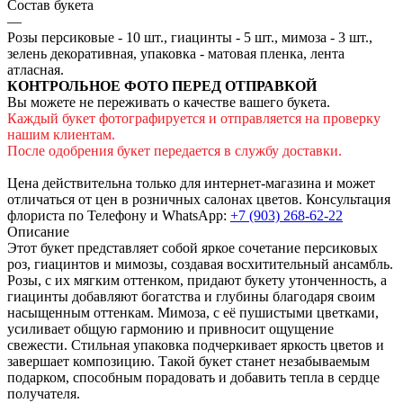
Состав букета
—
Розы персиковые - 10 шт., гиацинты - 5 шт., мимоза - 3 шт.,
зелень декоративная, упаковка - матовая пленка, лента
атласная.
КОНТРОЛЬНОЕ ФОТО ПЕРЕД ОТПРАВКОЙ
Вы можете не переживать о качестве вашего букета.
Каждый букет фотографируется и отправляется на проверку
нашим клиентам.
После одобрения букет передается в службу доставки.
Цена действительна только для интернет-магазина и может
отличаться от цен в розничных салонах цветов. Консультация
флориста по Телефону и WhatsApp:
+7 (903) 268-62-22
Описание
Этот букет представляет собой яркое сочетание персиковых
роз, гиацинтов и мимозы, создавая восхитительный ансамбль.
Розы, с их мягким оттенком, придают букету утонченность, а
гиацинты добавляют богатства и глубины благодаря своим
насыщенным оттенкам. Мимоза, с её пушистыми цветками,
усиливает общую гармонию и привносит ощущение
свежести. Стильная упаковка подчеркивает яркость цветов и
завершает композицию. Такой букет станет незабываемым
подарком, способным порадовать и добавить тепла в сердце
получателя.