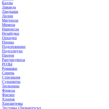
Каллы
Лаванда
Ландыши
Лилии
Маттиола
Мимоза
Нарциссы
Незабудки
Орхидеи
Пионы
Подснежники
Подсолнухи
Протея
Ранункулюсы
РОЗЫ
Ромашки
Сирень
Стрелиция
Сухоцветы
Тюльпаны
Флоксы
Фрезии
Хлопок
Хризантемы
Эустомы (Лизиантусы)