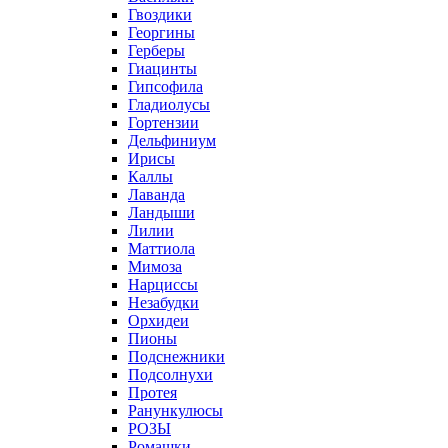
Гвоздики
Георгины
Герберы
Гиацинты
Гипсофила
Гладиолусы
Гортензии
Дельфиниум
Ирисы
Каллы
Лаванда
Ландыши
Лилии
Маттиола
Мимоза
Нарциссы
Незабудки
Орхидеи
Пионы
Подснежники
Подсолнухи
Протея
Ранункулюсы
РОЗЫ
Ромашки