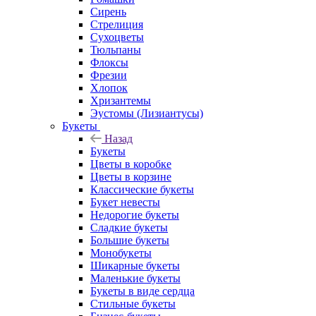
Сирень
Стрелиция
Сухоцветы
Тюльпаны
Флоксы
Фрезии
Хлопок
Хризантемы
Эустомы (Лизиантусы)
Букеты
Назад
Букеты
Цветы в коробке
Цветы в корзине
Классические букеты
Букет невесты
Недорогие букеты
Сладкие букеты
Большие букеты
Монобукеты
Шикарные букеты
Маленькие букеты
Букеты в виде сердца
Стильные букеты