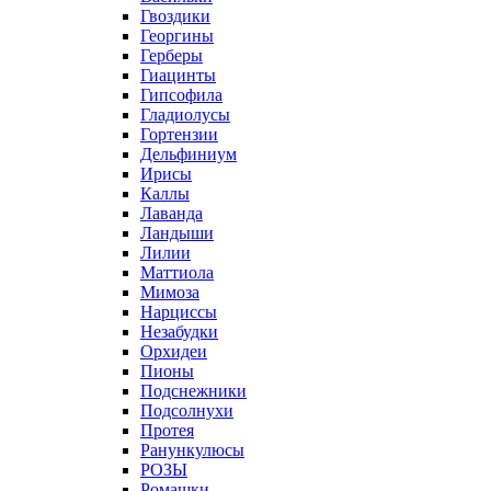
Гвоздики
Георгины
Герберы
Гиацинты
Гипсофила
Гладиолусы
Гортензии
Дельфиниум
Ирисы
Каллы
Лаванда
Ландыши
Лилии
Маттиола
Мимоза
Нарциссы
Незабудки
Орхидеи
Пионы
Подснежники
Подсолнухи
Протея
Ранункулюсы
РОЗЫ
Ромашки