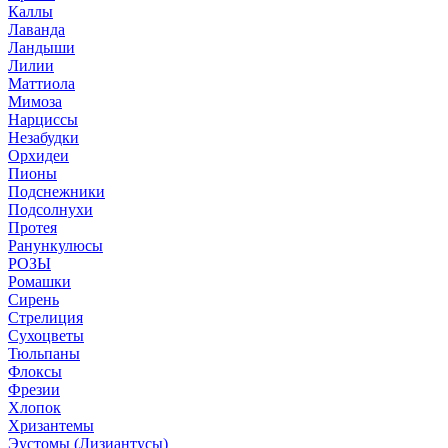
Каллы
Лаванда
Ландыши
Лилии
Маттиола
Мимоза
Нарциссы
Незабудки
Орхидеи
Пионы
Подснежники
Подсолнухи
Протея
Ранункулюсы
РОЗЫ
Ромашки
Сирень
Стрелиция
Сухоцветы
Тюльпаны
Флоксы
Фрезии
Хлопок
Хризантемы
Эустомы (Лизиантусы)