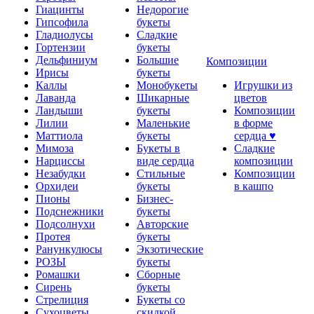
Гиацинты
Недорогие
Гипсофила
букеты
Гладиолусы
Сладкие
Гортензии
букеты
Дельфиниум
Большие
Композиции
Ирисы
букеты
Каллы
Монобукеты
Игрушки из
Лаванда
Шикарные
цветов
Ландыши
букеты
Композиции
Лилии
Маленькие
в форме
Маттиола
букеты
сердца ♥
Мимоза
Букеты в
Сладкие
Нарциссы
виде сердца
композиции
Незабудки
Стильные
Композиции
Орхидеи
букеты
в кашпо
Пионы
Бизнес-
Подснежники
букеты
Подсолнухи
Авторские
Протея
букеты
Ранункулюсы
Экзотические
РОЗЫ
букеты
Ромашки
Сборные
Сирень
букеты
Стрелиция
Букеты со
Сухоцветы
скидкой