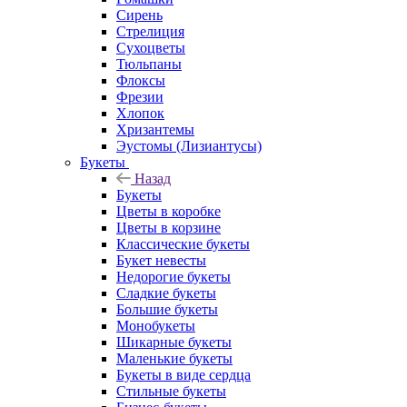
Сирень
Стрелиция
Сухоцветы
Тюльпаны
Флоксы
Фрезии
Хлопок
Хризантемы
Эустомы (Лизиантусы)
Букеты
Назад
Букеты
Цветы в коробке
Цветы в корзине
Классические букеты
Букет невесты
Недорогие букеты
Сладкие букеты
Большие букеты
Монобукеты
Шикарные букеты
Маленькие букеты
Букеты в виде сердца
Стильные букеты