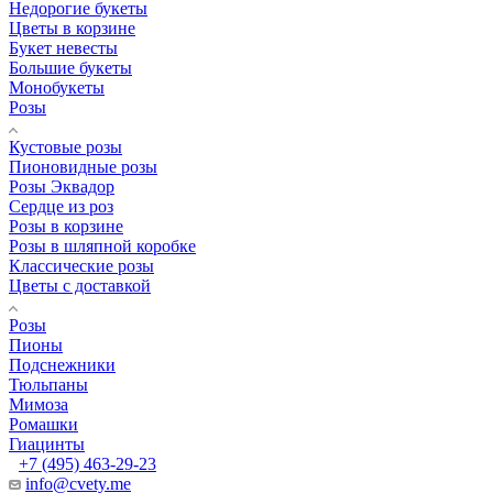
Недорогие букеты
Цветы в корзине
Букет невесты
Большие букеты
Монобукеты
Розы
Кустовые розы
Пионовидные розы
Розы Эквадор
Сердце из роз
Розы в корзине
Розы в шляпной коробке
Классические розы
Цветы с доставкой
Розы
Пионы
Подснежники
Тюльпаны
Мимоза
Ромашки
Гиацинты
+7 (495) 463-29-23
info@cvety.me